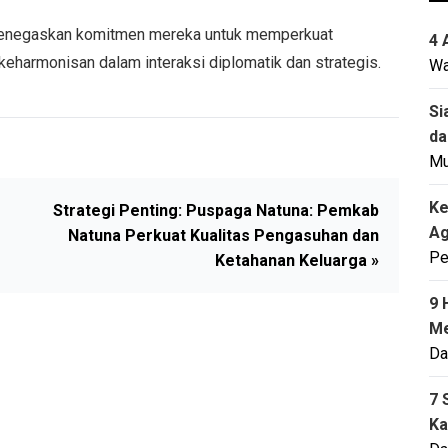
 menegaskan komitmen mereka untuk memperkuat
4 
eharmonisan dalam interaksi diplomatik dan strategis.
Wa
Si
da
M
Ke
Strategi Penting: Puspaga Natuna: Pemkab
Ag
Natuna Perkuat Kualitas Pengasuhan dan
Pe
Ketahanan Keluarga »
9 
Me
Da
7 
Ka