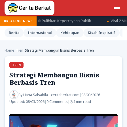
shuffle untuk Pulihkan Kepercayaan Publik
Viral 2 Monyet Diika
BREAKING NEWS
Berita
Internasional
Kehidupan
Kisah Inspiratif
M
Home
›
Tren
›
Strategi Membangun Bisnis Berbasis Tren
TREN
Strategi Membangun Bisnis
Berbasis Tren
By
Hana Salsabila - ceritaberkat.com
|
08/03/2026
|
Updated:
08/03/2026
|
0 Comments
|
4 min read