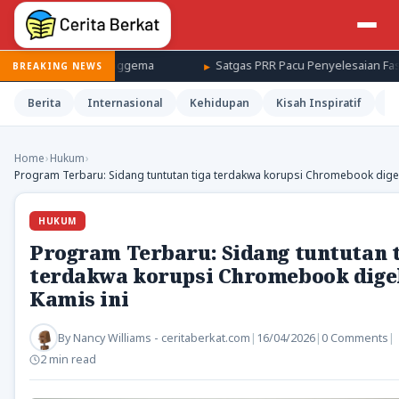
ata Nuklir Menggema
Satgas PRR Pacu Penyelesaian Fasilitas 
BREAKING NEWS
Berita
Internasional
Kehidupan
Kisah Inspiratif
M
Home
›
Hukum
›
Program Terbaru: Sidang tuntutan tiga terdakwa korupsi Chromebook digel
HUKUM
Program Terbaru: Sidang tuntutan 
terdakwa korupsi Chromebook dige
Kamis ini
By
Nancy Williams - ceritaberkat.com
|
16/04/2026
|
0 Comments
|
2 min read