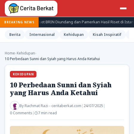
Periset BRIN Diundang dan Pamerkan Hasil Riset di Istana
Jepan
BREAKING NEWS
Berita
Internasional
Kehidupan
Kisah Inspiratif
M
Home
›
Kehidupan
›
10 Perbedaan Sunni dan Syiah yang Harus Anda Ketahui
KEHIDUPAN
10 Perbedaan Sunni dan Syiah
yang Harus Anda Ketahui
By
Rachmat Razi - ceritaberkat.com
|
24/07/2025
|
0 Comments
|
7 min read