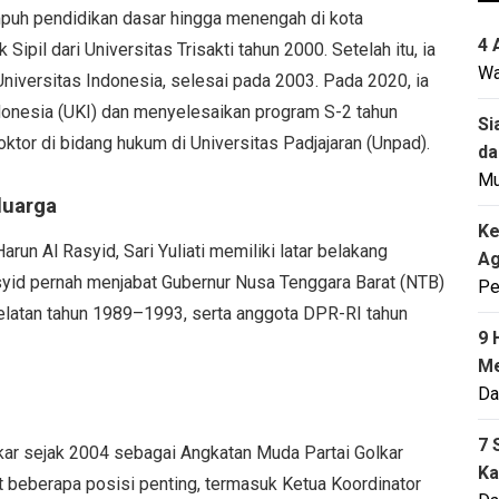
nempuh pendidikan dasar hingga menengah di kota
4 
Sipil dari Universitas Trisakti tahun 2000. Setelah itu, ia
Wa
Universitas Indonesia, selesai pada 2003. Pada 2020, ia
donesia (UKI) dan menyelesaikan program S-2 tahun
Si
ktor di bidang hukum di Universitas Padjajaran (Unpad).
da
M
luarga
Ke
un Al Rasyid, Sari Yuliati memiliki latar belakang
Ag
asyid pernah menjabat Gubernur Nusa Tenggara Barat (NTB)
Pe
elatan tahun 1989–1993, serta anggota DPR-RI tahun
9 
Me
Da
7 
Golkar sejak 2004 sebagai Angkatan Muda Partai Golkar
Ka
 beberapa posisi penting, termasuk Ketua Koordinator