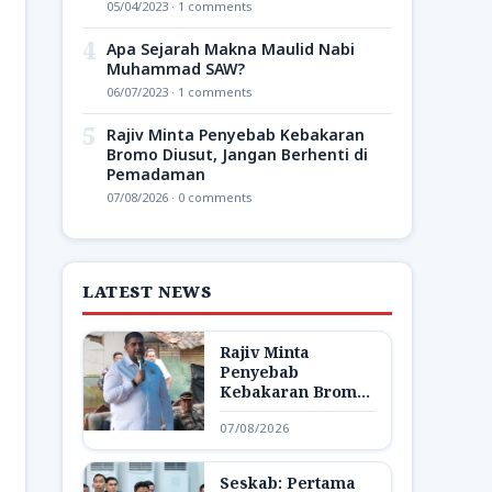
05/04/2023 · 1 comments
4
Apa Sejarah Makna Maulid Nabi
Muhammad SAW?
06/07/2023 · 1 comments
5
Rajiv Minta Penyebab Kebakaran
Bromo Diusut, Jangan Berhenti di
Pemadaman
07/08/2026 · 0 comments
LATEST NEWS
Rajiv Minta
Penyebab
Kebakaran Bromo
Diusut, Jangan
07/08/2026
Berhenti di
Pemadaman
Seskab: Pertama