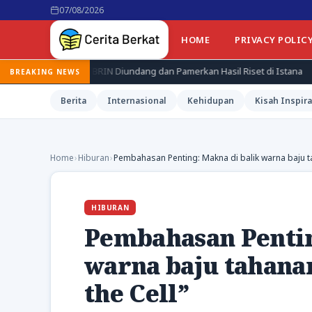
07/08/2026
HOME
PRIVACY POLIC
et BRIN Diundang dan Pamerkan Hasil Riset di Istana
Jepang Ke
BREAKING NEWS
Berita
Internasional
Kehidupan
Kisah Inspira
Home
›
Hiburan
›
Pembahasan Penting: Makna di balik warna baju ta
HIBURAN
Pembahasan Pentin
warna baju tahana
the Cell”