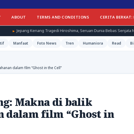
Y
ABOUT
TERMS AND CONDITIONS
CERITA BERKAT:
nang Tragedi Hiroshima, Seruan Dunia Bebas Senjata Nuklir Menggema
tif
Manfaat
Foto News
Tren
Humaniora
Read
Bi
hanan dalam film “Ghost in the Cell”
g: Makna di balik
n dalam film “Ghost in