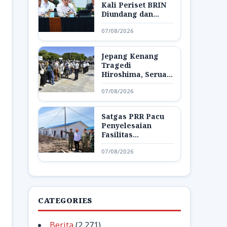
Kali Periset BRIN
Diundang dan
Pamerkan Hasil
07/08/2026
Riset di Istana
Jepang Kenang
Tragedi
Hiroshima, Seruan
Dunia Bebas
07/08/2026
Senjata Nuklir
Menggema
Satgas PRR Pacu
Penyelesaian
Fasilitas
Pendukung Huntap
07/08/2026
di Aceh Tamiang
CATEGORIES
Berita
(2,271)