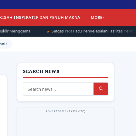
 KISAH INSPIRATIF DAN PENUH MAKNA
MORE
Satgas PRR Pacu Penyelesaian Fasilitas Pendukung Huntap di Ac
snis
SEARCH NEWS
Search
for: