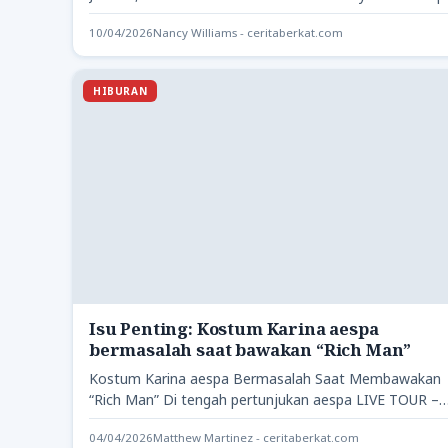
dan Perlindungan Anak, Veronica…
10/04/2026
Nancy Williams - ceritaberkat.com
HIBURAN
Isu Penting: Kostum Karina aespa
bermasalah saat bawakan “Rich Man”
Kostum Karina aespa Bermasalah Saat Membawakan
“Rich Man” Di tengah pertunjukan aespa LIVE TOUR –
SYNK: aeXIS LINE-in…
04/04/2026
Matthew Martinez - ceritaberkat.com