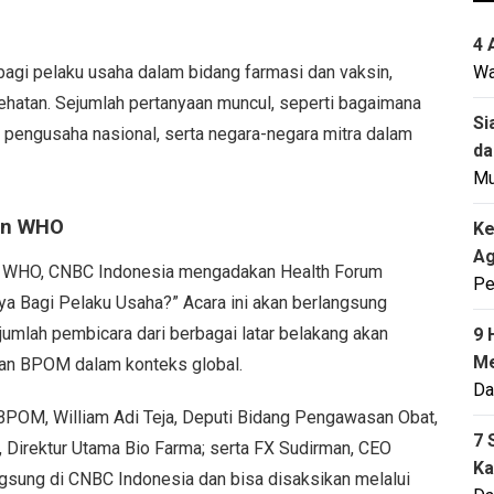
4 
bagi pelaku usaha dalam bidang farmasi dan vaksin,
Wa
atan. Sejumlah pertanyaan muncul, seperti bagaimana
Si
pengusaha nasional, serta negara-negara mitra dalam
da
M
an WHO
Ke
Ag
an WHO, CNBC Indonesia mengadakan Health Forum
Pe
 Bagi Pelaku Usaha?” Acara ini akan berlangsung
jumlah pembicara dari berbagai latar belakang akan
9 
Me
an BPOM dalam konteks global.
Da
 BPOM, William Adi Teja, Deputi Bidang Pengawasan Obat,
7 
a, Direktur Utama Bio Farma; serta FX Sudirman, CEO
Ka
angsung di CNBC Indonesia dan bisa disaksikan melalui