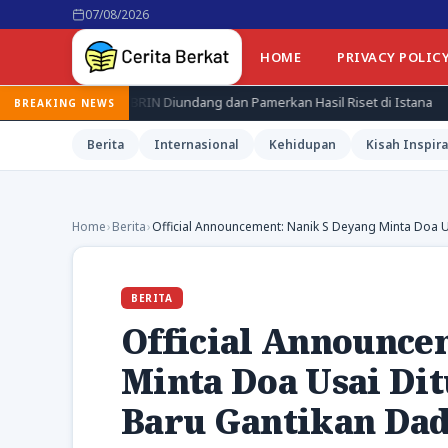
07/08/2026
HOME
PRIVACY POLIC
iset BRIN Diundang dan Pamerkan Hasil Riset di Istana
Jepang K
BREAKING NEWS
Berita
Internasional
Kehidupan
Kisah Inspira
Home
›
Berita
›
Official Announcement: Nanik S Deyang Minta Doa U
BERITA
Official Announce
Minta Doa Usai Di
Baru Gantikan Da