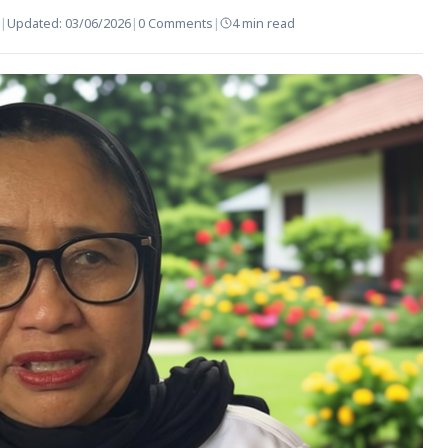
|
Updated:
03/06/2026
|
0 Comments
|
4 min read