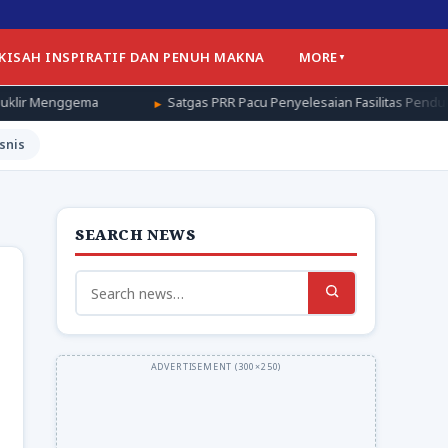
 KISAH INSPIRATIF DAN PENUH MAKNA
MORE
Satgas PRR Pacu Penyelesaian Fasilitas Pendukung Huntap di 
snis
SEARCH NEWS
Search
for: