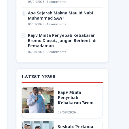
05/04/2023 · 1 comments
4
Apa Sejarah Makna Maulid Nabi
Muhammad SAW?
06/07/2023 · 1 comments
5
Rajiv Minta Penyebab Kebakaran
Bromo Diusut, Jangan Berhenti di
Pemadaman
07/08/2026 · 0 comments
LATEST NEWS
Rajiv Minta
Penyebab
Kebakaran Bromo
Diusut, Jangan
07/08/2026
Berhenti di
Pemadaman
Seskab: Pertama