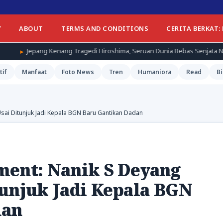
Y
ABOUT
TERMS AND CONDITIONS
CERITA BERKAT:
enang Tragedi Hiroshima, Seruan Dunia Bebas Senjata Nuklir Menggema
tif
Manfaat
Foto News
Tren
Humaniora
Read
Bi
sai Ditunjuk Jadi Kepala BGN Baru Gantikan Dadan
ment: Nanik S Deyang
tunjuk Jadi Kepala BGN
dan