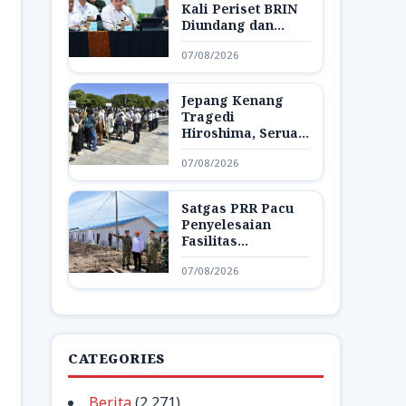
Kali Periset BRIN
Diundang dan
Pamerkan Hasil
07/08/2026
Riset di Istana
Jepang Kenang
Tragedi
Hiroshima, Seruan
Dunia Bebas
07/08/2026
Senjata Nuklir
Menggema
Satgas PRR Pacu
Penyelesaian
Fasilitas
Pendukung Huntap
07/08/2026
di Aceh Tamiang
CATEGORIES
Berita
(2,271)