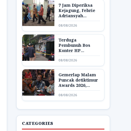
7 Jam Diperiksa
Kejagung, Febrie
Adriansyah
Dibawa Lagi ke
08/08/2026
Rutan KPK
Terduga
Pembunuh Bos
Konter HP
Ambarawa
08/08/2026
Ditangkap,
Ternyata Teman
Korban
Gemerlap Malam
Puncak detiktimur
Awards 2026,
Apresiasi untuk
08/08/2026
Penggerak
Indonesia Timur
CATEGORIES