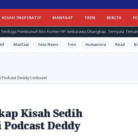
KISAH INSPIRATIF
MANFAAT
TREN
BERITA
P
os Konter HP Ambarawa Ditangkap, Ternyata Teman Korban
Ge
tif
Manfaat
Foto News
Tren
Humaniora
Read
Bi
i Podcast Deddy Corbuzier
ap Kisah Sedih
i Podcast Deddy