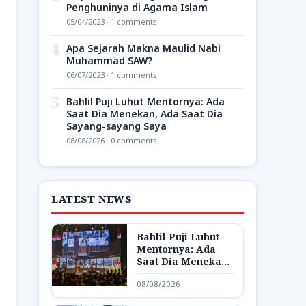
Penghuninya di Agama Islam
05/04/2023 · 1 comments
4
Apa Sejarah Makna Maulid Nabi
Muhammad SAW?
06/07/2023 · 1 comments
5
Bahlil Puji Luhut Mentornya: Ada
Saat Dia Menekan, Ada Saat Dia
Sayang-sayang Saya
08/08/2026 · 0 comments
LATEST NEWS
Bahlil Puji Luhut
Mentornya: Ada
Saat Dia Menekan,
Ada Saat Dia
08/08/2026
Sayang-sayang
Saya