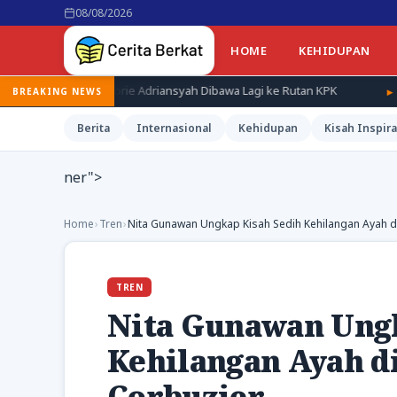
08/08/2026
HOME
KEHIDUPAN
ebrie Adriansyah Dibawa Lagi ke Rutan KPK
Terduga Pembunuh B
BREAKING NEWS
Berita
Internasional
Kehidupan
Kisah Inspira
ner">
Home
›
Tren
›
Nita Gunawan Ungkap Kisah Sedih Kehilangan Ayah d
TREN
Nita Gunawan Ungk
Kehilangan Ayah d
Corbuzier