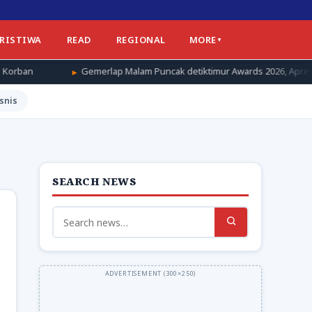
ERISTIWA
READ
REGIONAL
MORE
merlap Malam Puncak detiktimur Awards 2026, Apresiasi untuk Penggera
snis
SEARCH NEWS
Search
for: