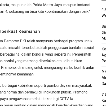
Jakarta, maupun oleh Polda Metro Jaya, maupun instansi
4 
ri 4, sekarang ini bisa kita koordinasikan dengan baik,”
Wa
Si
mperkuat Keamanan
da
M
wa Pemprov DKI telah menyusun berbagai program untuk
atu inisiatif tersebut adalah penggunaan bantalan sosial
Ke
berbagai hal dalam kondisi yang seperti ini, Pemerintah
Ag
an sosial yang memang diperlukan atau dibutuhkan
Pe
t Pramono, dirancang untuk mengurangi risiko konflik antar
9 
pentingnya keamanan.
Me
Da
p berbagai kebijakan seperti pemberdayaan masyarakat,
ang norma dan perilaku di lingkungan publik. Pramono
7 
upaya pengawasan melalui teknologi CCTV. Ia
Ka
n peran penting dalam mencegah kejadian-kejadian yang