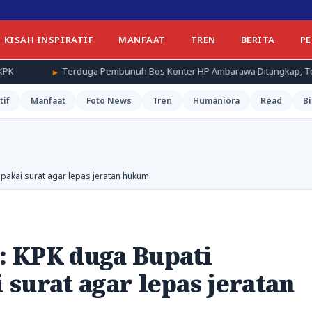
KISAH INSPIRATIF
MANFAAT
TREN
BERITA
P
a Pembunuh Bos Konter HP Ambarawa Ditangkap, Ternyata Teman Korba
tif
Manfaat
Foto News
Tren
Humaniora
Read
Bi
akai surat agar lepas jeratan hukum
 KPK duga Bupati
surat agar lepas jeratan