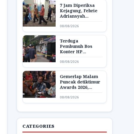
7 Jam Diperiksa
Kejagung, Febrie
Adriansyah
Dibawa Lagi ke
08/08/2026
Rutan KPK
Terduga
Pembunuh Bos
Konter HP
Ambarawa
08/08/2026
Ditangkap,
Ternyata Teman
Korban
Gemerlap Malam
Puncak detiktimur
Awards 2026,
Apresiasi untuk
08/08/2026
Penggerak
Indonesia Timur
CATEGORIES