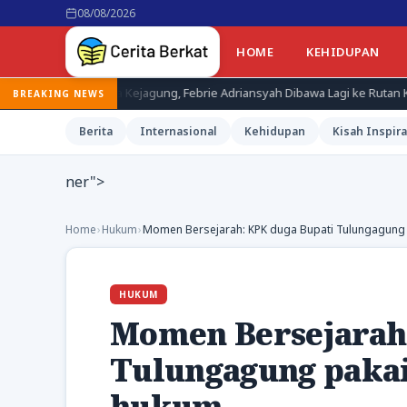
08/08/2026
HOME
KEHIDUPAN
a Kejagung, Febrie Adriansyah Dibawa Lagi ke Rutan KPK
Terdug
BREAKING NEWS
Berita
Internasional
Kehidupan
Kisah Inspira
ner">
Home
›
Hukum
›
Momen Bersejarah: KPK duga Bupati Tulungagung p
HUKUM
Momen Bersejarah:
Tulungagung pakai 
hukum