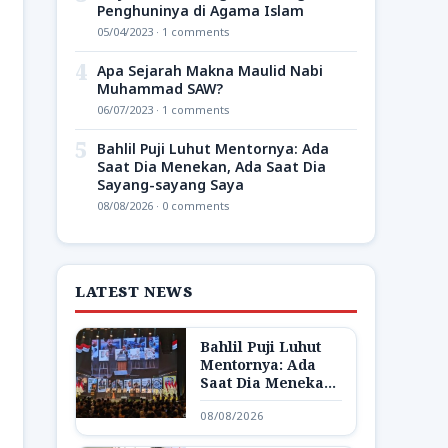
Penghuninya di Agama Islam
05/04/2023 · 1 comments
4
Apa Sejarah Makna Maulid Nabi
Muhammad SAW?
06/07/2023 · 1 comments
5
Bahlil Puji Luhut Mentornya: Ada
Saat Dia Menekan, Ada Saat Dia
Sayang-sayang Saya
08/08/2026 · 0 comments
LATEST NEWS
Bahlil Puji Luhut
Mentornya: Ada
Saat Dia Menekan,
Ada Saat Dia
08/08/2026
Sayang-sayang
Saya