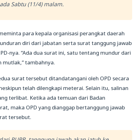
ada Sabtu (11/4) malam.
eminta para kepala organisasi perangkat daerah
nduran diri dari jabatan serta surat tanggung jawab
-nya. “Ada dua surat ini, satu tentang mundur dari
n mutlak,” tambahnya.
ua surat tersebut ditandatangani oleh OPD secara
kipun telah dilengkapi meterai. Selain itu, salinan
ang terlibat. Ketika ada temuan dari Badan
orat, maka OPD yang dianggap bertanggung jawab
at tersebut.
a dari PUPR, tanggung jawab akan jatuh ke