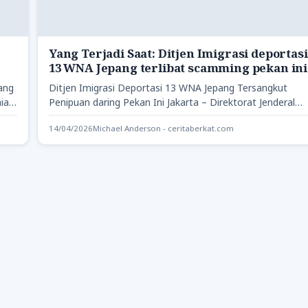
Yang Terjadi Saat: Ditjen Imigrasi deportasi
13 WNA Jepang terlibat scamming pekan ini
ang
Ditjen Imigrasi Deportasi 13 WNA Jepang Tersangkut
mias
Penipuan daring Pekan Ini Jakarta – Direktorat Jenderal
Imigrasi, Kementerian Imigrasi…
14/04/2026
Michael Anderson - ceritaberkat.com