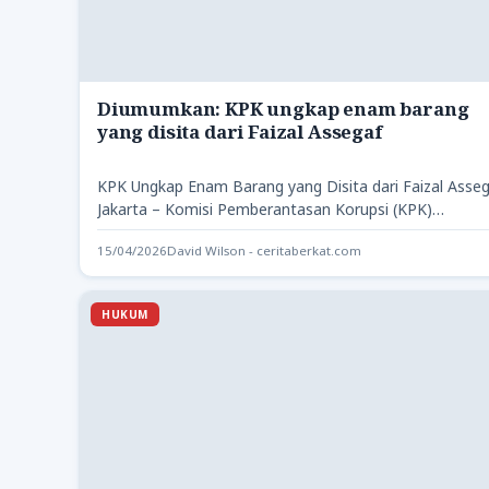
Diumumkan: KPK ungkap enam barang
yang disita dari Faizal Assegaf
KPK Ungkap Enam Barang yang Disita dari Faizal Asse
Jakarta – Komisi Pemberantasan Korupsi (KPK)
memperlihatkan enam barang…
15/04/2026
David Wilson - ceritaberkat.com
HUKUM