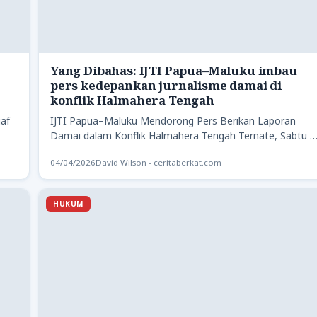
Yang Dibahas: IJTI Papua–Maluku imbau
pers kedepankan jurnalisme damai di
konflik Halmahera Tengah
gaf
IJTI Papua–Maluku Mendorong Pers Berikan Laporan
Damai dalam Konflik Halmahera Tengah Ternate, Sabtu –
Koordinator Wilayah Ikatan Jurnalis…
04/04/2026
David Wilson - ceritaberkat.com
HUKUM