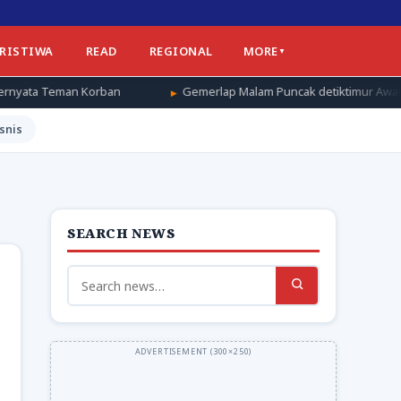
ERISTIWA
READ
REGIONAL
MORE
n
Gemerlap Malam Puncak detiktimur Awards 2026, Apresiasi un
snis
SEARCH NEWS
Search
for: