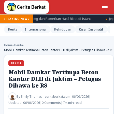
 BRIN Diundang dan Pamerkan Hasil Riset di Istana
Jepang Kena
BREAKING NEWS
Berita
Internasional
Kehidupan
Kisah Inspiratif
M
Home
›
Berita
›
Mobil Damkar Tertimpa Beton Kantor DLH di Jaktim – Petugas Dibawa ke RS
BERITA
Mobil Damkar Tertimpa Beton
Kantor DLH di Jaktim – Petugas
Dibawa ke RS
By
Emily Thomas - ceritaberkat.com
|
06/06/2026
|
Updated:
06/06/2026
|
0 Comments
|
4 min read