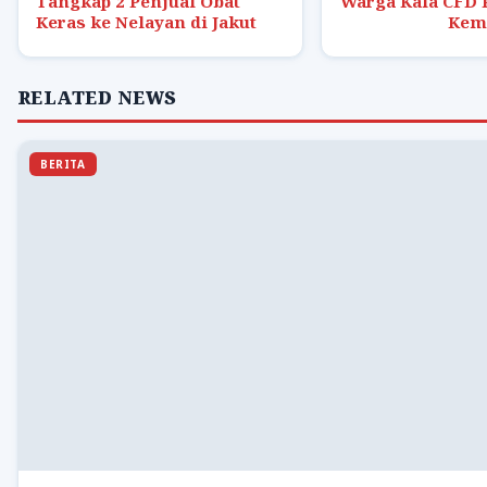
Tangkap 2 Penjual Obat
Warga Kala CFD 
Keras ke Nelayan di Jakut
Kem
RELATED NEWS
BERITA