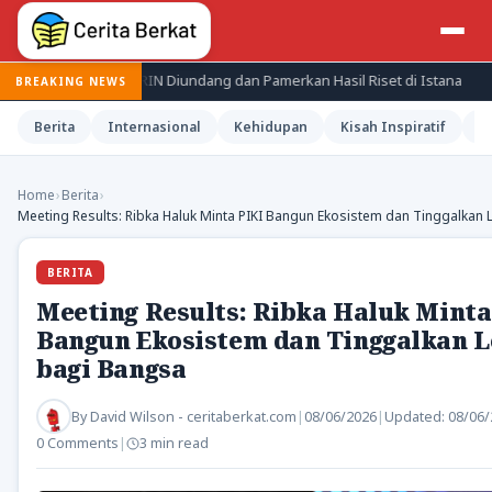
Periset BRIN Diundang dan Pamerkan Hasil Riset di Istana
Jepan
BREAKING NEWS
Berita
Internasional
Kehidupan
Kisah Inspiratif
M
Home
›
Berita
›
Meeting Results: Ribka Haluk Minta PIKI Bangun Ekosistem dan Tinggalkan
BERITA
Meeting Results: Ribka Haluk Minta
Bangun Ekosistem dan Tinggalkan L
bagi Bangsa
By
David Wilson - ceritaberkat.com
|
08/06/2026
|
Updated:
08/06/
0 Comments
|
3 min read