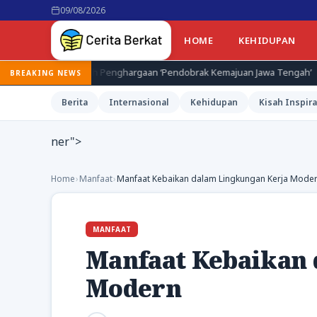
09/08/2026
HOME
KEHIDUPAN
 Penghargaan ‘Pendobrak Kemajuan Jawa Tengah’
5 Jasad Pend
BREAKING NEWS
Berita
Internasional
Kehidupan
Kisah Inspira
ner">
Home
›
Manfaat
›
Manfaat Kebaikan dalam Lingkungan Kerja Mode
MANFAAT
Manfaat Kebaikan 
Modern