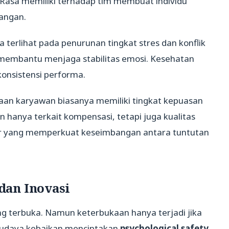
Rasa memiliki terhadap tim membuat individu
angan.
 terlihat pada penurunan tingkat stres dan konflik
f membantu menjaga stabilitas emosi. Kesehatan
konsistensi performa.
aan karyawan biasanya memiliki tingkat kepuasan
an hanya terkait kompensasi, tetapi juga kualitas
or yang memperkuat keseimbangan antara tuntutan
dan Inovasi
ang terbuka. Namun keterbukaan hanya terjadi jika
 Budaya kebaikan menciptakan
psychological safety
,