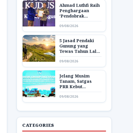
Ahmad Luthfi Raih
Penghargaan
‘Pendobrak
Kemajuan Jawa
09/08/2026
Tengah’
5 Jasad Pendaki
Gunung yang
Tewas Tahun Lalu
Telah Ditemukan
09/08/2026
Jelang Musim
Tanam, Satgas
PRR Kebut
Pemulihan Lahan
09/08/2026
Sawah di Aceh
CATEGORIES