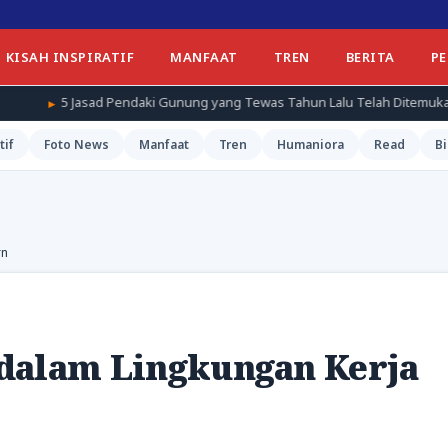
KISAH INSPIRATIF
MANFAAT
TREN
BERITA
P
aki Gunung yang Tewas Tahun Lalu Telah Ditemukan
Jelang Mus
tif
Foto News
Manfaat
Tren
Humaniora
Read
Bi
rn
dalam Lingkungan Kerja