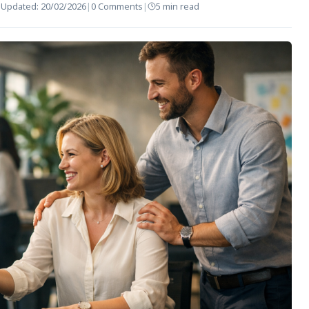
|
Updated:
20/02/2026
|
0 Comments
|
5 min read