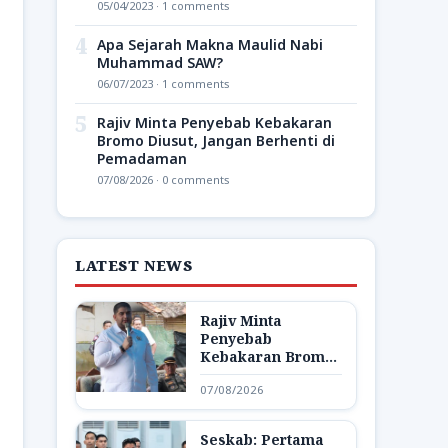
05/04/2023 · 1 comments
4
Apa Sejarah Makna Maulid Nabi
Muhammad SAW?
06/07/2023 · 1 comments
5
Rajiv Minta Penyebab Kebakaran
Bromo Diusut, Jangan Berhenti di
Pemadaman
07/08/2026 · 0 comments
LATEST NEWS
Rajiv Minta
Penyebab
Kebakaran Bromo
Diusut, Jangan
07/08/2026
Berhenti di
Pemadaman
Seskab: Pertama