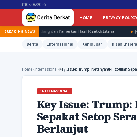
07/08/2026
HOME
PRIVACY POLIC
Diundang dan Pamerkan Hasil Riset di Istana
Jepang Kenang Tra
BREAKING NEWS
Berita
Internasional
Kehidupan
Kisah Inspira
Home
›
Internasional
›
Key Issue: Trump: Netanyahu-Hizbullah Sepa
INTERNASIONAL
Key Issue: Trump:
Sepakat Setop Sera
Berlanjut