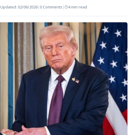
|
Updated:
02/06/2026
|
0 Comments
|
4 min read