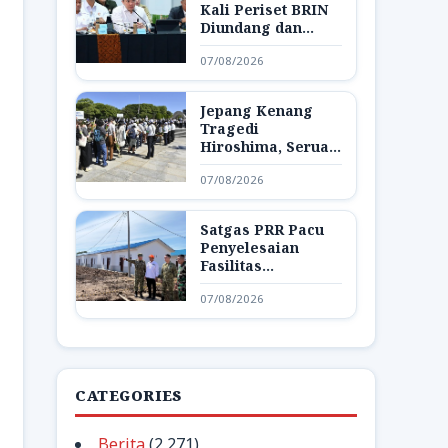
Kali Periset BRIN
Diundang dan
Pamerkan Hasil
07/08/2026
Riset di Istana
Jepang Kenang
Tragedi
Hiroshima, Seruan
Dunia Bebas
07/08/2026
Senjata Nuklir
Menggema
Satgas PRR Pacu
Penyelesaian
Fasilitas
Pendukung Huntap
07/08/2026
di Aceh Tamiang
CATEGORIES
Berita
(2,271)