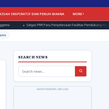
 KISAH INSPIRATIF DAN PENUH MAKNA
MORE
Satgas PRR Pacu Penyelesaian Fasilitas Pendukung Huntap di Aceh Tamia
snis
SEARCH NEWS
Search
for: