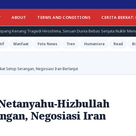
Y
ABOUT
TERMS AND CONDITIONS
CERITA BERKAT:
gedi Hiroshima, Seruan Dunia Bebas Senjata Nuklir Menggema
tif
Manfaat
Foto News
Tren
Humaniora
Read
Bi
kat Setop Serangan, Negosiasi Iran Berlanjut
 Netanyahu-Hizbullah
ngan, Negosiasi Iran