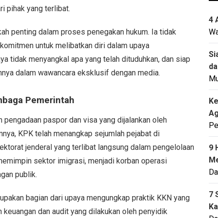
i pihak yang terlibat.
4 
kah penting dalam proses penegakan hukum. Ia tidak
Wa
 komitmen untuk melibatkan diri dalam upaya
Si
ya tidak menyangkal apa yang telah dituduhkan, dan siap
da
ahnya dalam wawancara eksklusif dengan media.
M
mbaga Pemerintah
Ke
Ag
n pengadaan paspor dan visa yang dijalankan oleh
Pe
nya, KPK telah menangkap sejumlah pejabat di
ektorat jenderal yang terlibat langsung dalam pengelolaan
9 
Me
 memimpin sektor imigrasi, menjadi korban operasi
Da
gan publik.
7 
pakan bagian dari upaya mengungkap praktik KKN yang
Ka
 keuangan dan audit yang dilakukan oleh penyidik