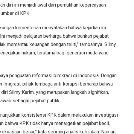
n diri ini menjadi awal dari pemulihan kepercayaan
sumber di KPK.
gkungan kementerian menyatakan bahwa kejadian ini
“Ini menjadi pelajaran berharga bahwa bahkan pejabat
tidak memantau keuangan dengan teliti,” tambahnya. Silmy
 penegakan hukum, terutama bagi generasi muda yang
paya penguatan reformasi birokrasi di Indonesia. Dengan
n Imigrasi, pihak lembaga anti-korupsi berharap bahwa
iri Silmy Karim, yang merupakan langkah signifikan,
awab sebagai pejabat publik.
menunjukkan konsistensi KPK dalam melakukan investigasi
kan bahwa KPK tidak hanya menargetkan pejabat kecil,
 kekuasaan besar,” kata seorang analis kebijakan. Namun,