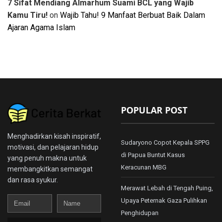
7 Sifat Mendiang Almarhum Suami BCL yang Wajib
Kamu Tiru!
on
Wajib Tahu! 9 Manfaat Berbuat Baik Dalam
Ajaran Agama Islam
POPULAR POST
Menghadirkan kisah inspiratif,
Sudaryono Copot Kepala SPPG
motivasi, dan pelajaran hidup
di Papua Buntut Kasus
yang penuh makna untuk
Keracunan MBG
membangkitkan semangat
dan rasa syukur.
Merawat Lebah di Tengah Puing,
Email
Name
Upaya Peternak Gaza Pulihkan
Penghidupan