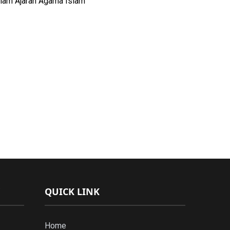
lam Ajaran Agama Islam
QUICK LINK
Home