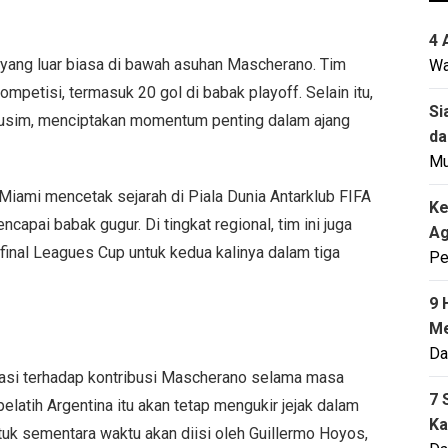
4 
yang luar biasa di bawah asuhan Mascherano. Tim
Wa
mpetisi, termasuk 20 gol di babak playoff. Selain itu,
Si
musim, menciptakan momentum penting dalam ajang
da
M
er Miami mencetak sejarah di Piala Dunia Antarklub FIFA
Ke
pai babak gugur. Di tingkat regional, tim ini juga
Ag
inal Leagues Cup untuk kedua kalinya dalam tiga
Pe
9 
Me
Da
iasi terhadap kontribusi Mascherano selama masa
7 
atih Argentina itu akan tetap mengukir jejak dalam
Ka
untuk sementara waktu akan diisi oleh Guillermo Hoyos,