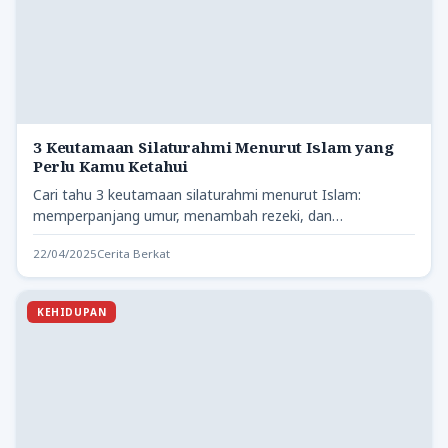
3 Keutamaan Silaturahmi Menurut Islam yang
Perlu Kamu Ketahui
Cari tahu 3 keutamaan silaturahmi menurut Islam:
memperpanjang umur, menambah rezeki, dan
menguatkan ukhuwah. Wajib tahu manfaatnya!
22/04/2025
Cerita Berkat
Silaturahmi…
KEHIDUPAN