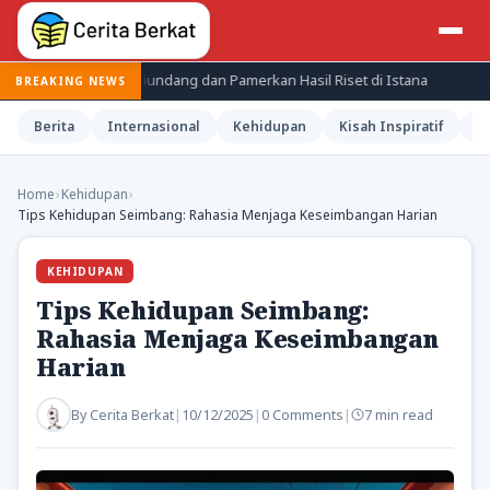
 Diundang dan Pamerkan Hasil Riset di Istana
Jepang Kenang Tra
BREAKING NEWS
Berita
Internasional
Kehidupan
Kisah Inspiratif
M
Home
›
Kehidupan
›
Tips Kehidupan Seimbang: Rahasia Menjaga Keseimbangan Harian
KEHIDUPAN
Tips Kehidupan Seimbang:
Rahasia Menjaga Keseimbangan
Harian
By
Cerita Berkat
|
10/12/2025
|
0 Comments
|
7 min read