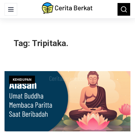
Search
Menu
Searc
for:
Tag:
Tripitaka.
KEHIDUPAN