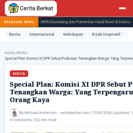
li Periset BRIN Diundang dan Pamerkan Hasil Riset di Istana
Je
BREAKING NEWS
Berita
Internasional
Kehidupan
Kisah Inspiratif
M
Home
›
Berita
›
Special Plan: Komisi XI DPR Sebut Prabowo Tenangkan Warga: Yang Terpe
BERITA
Special Plan: Komisi XI DPR Sebut 
Tenangkan Warga: Yang Terpengaru
Orang Kaya
By
Michael Anderson - ceritaberkat.com
|
17/05/2026
|
Updated:
1
0 Comments
|
3 min read