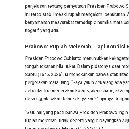
penjelasan tentang pernyataan Presiden Prabowo 
ini tetap stabil meski rupiah mengalami penurunan
kenyamanan masyarakat terhadap dinamika mata uan
negatif yang ada.
Prabowo: Rupiah Melemah, Tapi Kondisi
Presiden Prabowo Subianto menunjukkan kekagetan 
tengah tekanan nilai tukar. Dalam pidatonya saat 
Sabtu (16/5/2026), ia menekankan bahwa stabilita
pergerakan mata uang. “Saya yakin sekarang ada yan
sebentar Indonesia akan kolaps, akan chaos, akan ap
desa nggak pakai dolar kok, ya kan?” ujarnya dengan
“Satu hal yang pasti bahwa Presiden Prabowo ingin
rupiah melemah, tidak seperti yang dibayangkan seju
kepada wartawan, Minggu (17/5/2026).