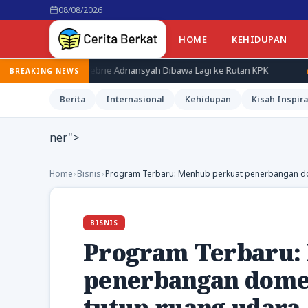
08/08/2026
HOME
KEHIDUPAN
 Febrie Adriansyah Dibawa Lagi ke Rutan KPK
Terduga Pembunuh
BREAKING NEWS
Berita
Internasional
Kehidupan
Kisah Inspira
ner">
Home
›
Bisnis
›
Program Terbaru: Menhub perkuat penerbangan dom
BISNIS
Program Terbaru:
penerbangan domes
tutup ruang udara