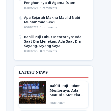
Penghuninya di Agama Islam
05/04/2023 · 1 comments
4
Apa Sejarah Makna Maulid Nabi
Muhammad SAW?
06/07/2023 · 1 comments
5
Bahlil Puji Luhut Mentornya: Ada
Saat Dia Menekan, Ada Saat Dia
Sayang-sayang Saya
08/08/2026 · 0 comments
LATEST NEWS
Bahlil Puji Luhut
Mentornya: Ada
Saat Dia Menekan,
Ada Saat Dia
08/08/2026
Sayang-sayang
Saya