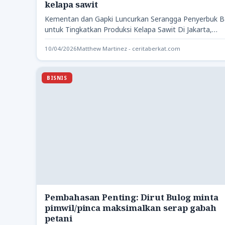
kelapa sawit
Kementan dan Gapki Luncurkan Serangga Penyerbuk B
untuk Tingkatkan Produksi Kelapa Sawit Di Jakarta,
Kementerian Pertanian bekerja sama…
10/04/2026
Matthew Martinez - ceritaberkat.com
BISNIS
Pembahasan Penting: Dirut Bulog minta
pimwil/pinca maksimalkan serap gabah
petani