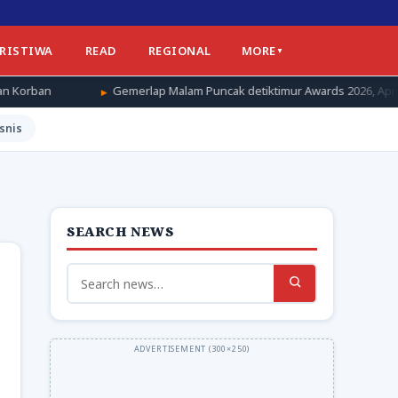
ERISTIWA
READ
REGIONAL
MORE
Gemerlap Malam Puncak detiktimur Awards 2026, Apresiasi untuk Pengger
snis
SEARCH NEWS
Search
for: