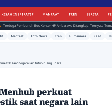
KISAH INSPIRATIF
MANFAAT
TREN
BERITA
P
 Bos Konter HP Ambarawa Ditangkap, Ternyata Teman Korban
tif
Manfaat
Foto News
Tren
Humaniora
Read
Bi
estik saat negara lain tutup ruang udara
 Menhub perkuat
tik saat negara lain