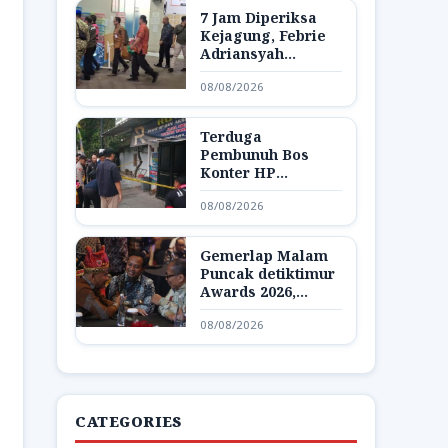
7 Jam Diperiksa
Kejagung, Febrie
Adriansyah
Dibawa Lagi ke
08/08/2026
Rutan KPK
Terduga
Pembunuh Bos
Konter HP
Ambarawa
08/08/2026
Ditangkap,
Ternyata Teman
Korban
Gemerlap Malam
Puncak detiktimur
Awards 2026,
Apresiasi untuk
08/08/2026
Penggerak
Indonesia Timur
CATEGORIES