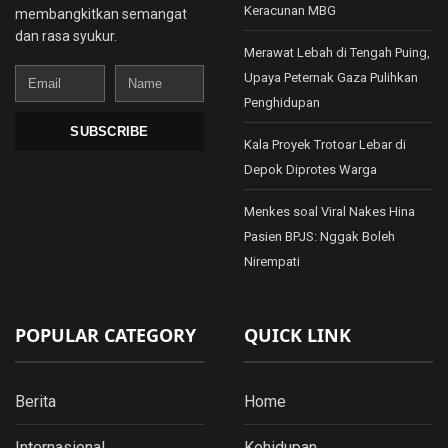
Keracunan MBG
membangkitkan semangat
dan rasa syukur.
Merawat Lebah di Tengah Puing,
Email
Name
Upaya Peternak Gaza Pulihkan
Penghidupan
SUBSCRIBE
Kala Proyek Trotoar Lebar di
Depok Diprotes Warga
Menkes soal Viral Nakes Hina
Pasien BPJS: Nggak Boleh
Nirempati
POPULAR CATEGORY
QUICK LINK
Berita
Home
Internasional
Kehidupan