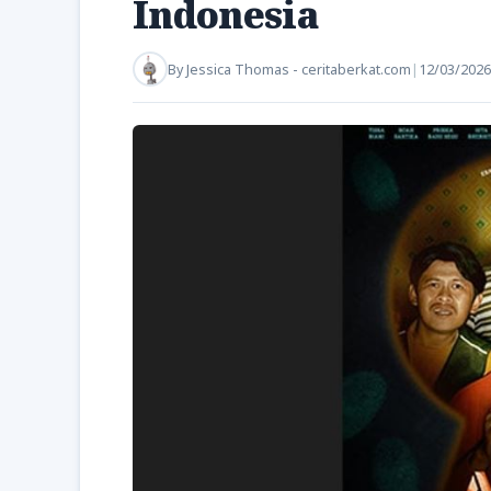
Indonesia
By
Jessica Thomas - ceritaberkat.com
|
12/03/2026