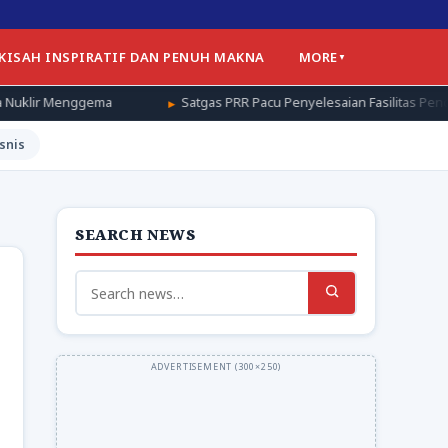
 KISAH INSPIRATIF DAN PENUH MAKNA
MORE
a
Satgas PRR Pacu Penyelesaian Fasilitas Pendukung Huntap di
snis
SEARCH NEWS
Search
for: