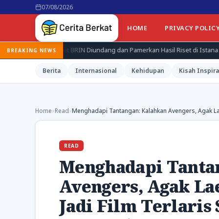
07/08/2026
HOME
PRIVACY POLIC
eriset BRIN Diundang dan Pamerkan Hasil Riset di Istana
Jepang
BREAKING NEWS
Berita
Internasional
Kehidupan
Kisah Inspira
Home
›
Read
›
Menghadapi Tantangan: Kalahkan Avengers, Agak Laen
READ
Menghadapi Tanta
Avengers, Agak Lae
Jadi Film Terlaris