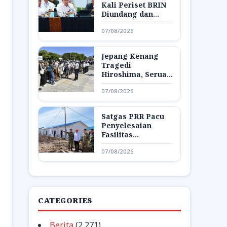
Kali Periset BRIN
Diundang dan
Pamerkan Hasil
07/08/2026
Riset di Istana
Jepang Kenang
Tragedi
Hiroshima, Seruan
Dunia Bebas
07/08/2026
Senjata Nuklir
Menggema
Satgas PRR Pacu
Penyelesaian
Fasilitas
Pendukung Huntap
07/08/2026
di Aceh Tamiang
CATEGORIES
Berita
(2,271)