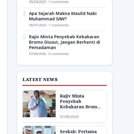
05/04/2023 · 1 comments
4
Apa Sejarah Makna Maulid Nabi
Muhammad SAW?
06/07/2023 · 1 comments
5
Rajiv Minta Penyebab Kebakaran
Bromo Diusut, Jangan Berhenti di
Pemadaman
07/08/2026 · 0 comments
LATEST NEWS
Rajiv Minta
Penyebab
Kebakaran Bromo
Diusut, Jangan
07/08/2026
Berhenti di
Pemadaman
Seskab: Pertama