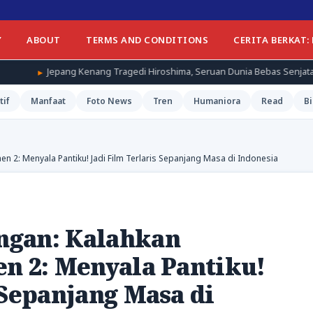
Y
ABOUT
TERMS AND CONDITIONS
CERITA BERKAT:
 Kenang Tragedi Hiroshima, Seruan Dunia Bebas Senjata Nuklir Menggem
tif
Manfaat
Foto News
Tren
Humaniora
Read
Bi
 2: Menyala Pantiku! Jadi Film Terlaris Sepanjang Masa di Indonesia
ngan: Kalahkan
n 2: Menyala Pantiku!
 Sepanjang Masa di