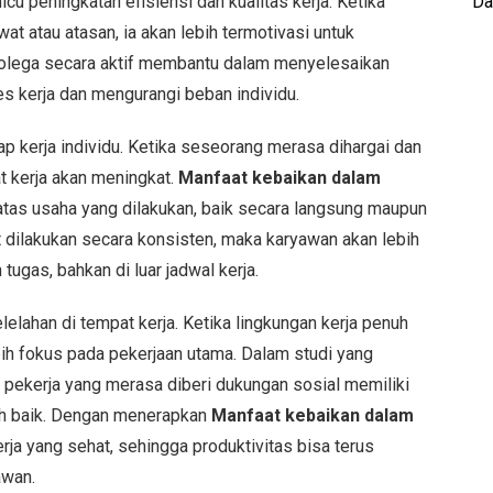
icu peningkatan efisiensi dan kualitas kerja. Ketika
Da
t atau atasan, ia akan lebih termotivasi untuk
 kolega secara aktif membantu dalam menyelesaikan
 kerja dan mengurangi beban individu.
p kerja individu. Ketika seseorang merasa dihargai dan
t kerja akan meningkat.
Manfaat kebaikan dalam
 atas usaha yang dilakukan, baik secara langsung maupun
 dilakukan secara konsisten, maka karyawan akan lebih
ugas, bahkan di luar jadwal kerja.
elahan di tempat kerja. Ketika lingkungan kerja penuh
ih fokus pada pekerjaan utama. Dalam studi yang
 pekerja yang merasa diberi dukungan sosial memiliki
ebih baik. Dengan menerapkan
Manfaat kebaikan dalam
rja yang sehat, sehingga produktivitas bisa terus
awan.