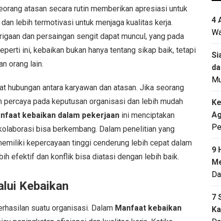
seorang atasan secara rutin memberikan apresiasi untuk
4 
dan lebih termotivasi untuk menjaga kualitas kerja.
Wa
urigaan dan persaingan sengit dapat muncul, yang pada
perti ini, kebaikan bukan hanya tentang sikap baik, tetapi
Si
n orang lain.
da
M
at hubungan antara karyawan dan atasan. Jika seorang
ih percaya pada keputusan organisasi dan lebih mudah
Ke
Ag
nfaat kebaikan dalam pekerjaan
ini menciptakan
Pe
 kolaborasi bisa berkembang. Dalam penelitian yang
emiliki kepercayaan tinggi cenderung lebih cepat dalam
9 
h efektif dan konflik bisa diatasi dengan lebih baik.
Me
Da
lui Kebaikan
7 
erhasilan suatu organisasi. Dalam
Manfaat kebaikan
Ka