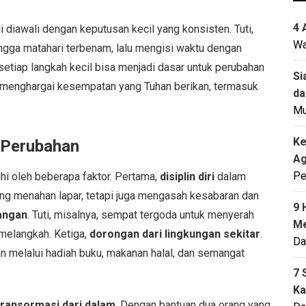
4 
diawali dengan keputusan kecil yang konsisten. Tuti,
Wa
gga matahari terbenam, lalu mengisi waktu dengan
etiap langkah kecil bisa menjadi dasar untuk perubahan
Si
jar menghargai kesempatan yang Tuhan berikan, termasuk
da
M
Ke
 Perubahan
Ag
Pe
i oleh beberapa faktor. Pertama,
disiplin diri
dalam
ng menahan lapar, tetapi juga mengasah kesabaran dan
9 
angan
. Tuti, misalnya, sempat tergoda untuk menyerah
Me
 melangkah. Ketiga,
dorongan dari lingkungan sekitar
.
Da
melalui hadiah buku, makanan halal, dan semangat
7 
Ka
transormasi dari dalam
. Dengan bantuan dua orang yang