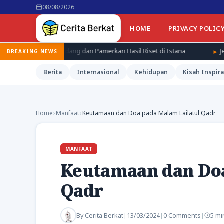
08/08/2026
HOME
PRIVACY POLIC
dang dan Pamerkan Hasil Riset di Istana
Jepang Kenang Tragedi
BREAKING NEWS
Berita
Internasional
Kehidupan
Kisah Inspira
Home
›
Manfaat
›
Keutamaan dan Doa pada Malam Lailatul Qadr
MANFAAT
Keutamaan dan Doa
Qadr
By
Cerita Berkat
|
13/03/2024
|
0 Comments
|
5 mi