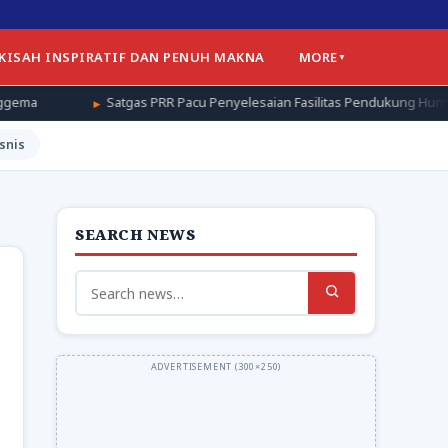
 KISAH INSPIRATIF DAN PENUH MAKNA
MORE
gas PRR Pacu Penyelesaian Fasilitas Pendukung Huntap di Aceh Tamiang
snis
SEARCH NEWS
Search
for: