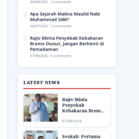
05/04/2023 · 1 comments
4
Apa Sejarah Makna Maulid Nabi
Muhammad SAW?
06/07/2023 · 1 comments
5
Rajiv Minta Penyebab Kebakaran
Bromo Diusut, Jangan Berhenti di
Pemadaman
07/08/2026 · 0 comments
LATEST NEWS
Rajiv Minta
Penyebab
Kebakaran Bromo
Diusut, Jangan
07/08/2026
Berhenti di
Pemadaman
Seskab: Pertama