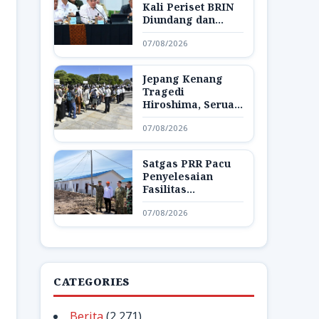
Kali Periset BRIN
Diundang dan
Pamerkan Hasil
07/08/2026
Riset di Istana
Jepang Kenang
Tragedi
Hiroshima, Seruan
Dunia Bebas
07/08/2026
Senjata Nuklir
Menggema
Satgas PRR Pacu
Penyelesaian
Fasilitas
Pendukung Huntap
07/08/2026
di Aceh Tamiang
CATEGORIES
Berita
(2,271)