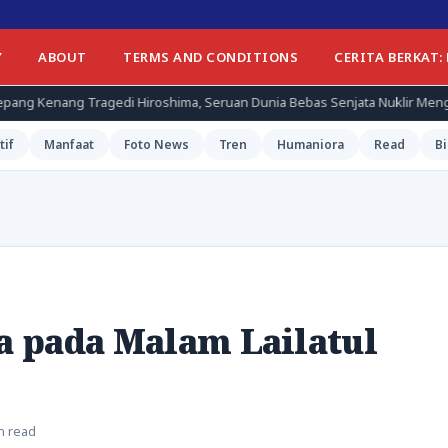
Y
ABOUT
TERMS AND CONDITIONS
CERITA BERKAT:
 Hiroshima, Seruan Dunia Bebas Senjata Nuklir Menggema
Sat
tif
Manfaat
Foto News
Tren
Humaniora
Read
Bi
 pada Malam Lailatul
n read