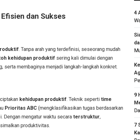
4 
Efisien dan Sukses
Wa
Si
da
roduktif
. Tanpa arah yang terdefinisi, seseorang mudah
M
oh kehidupan produktif
sering kali dimulai dengan
Ke
g, serta membaginya menjadi langkah-langkah konkret.
Ag
Pe
9 
nciptakan
kehidupan produktif
. Teknik seperti
time
Me
tau
Prioritas ABC
(mengklasifikasikan tugas berdasarkan
Da
si. Dengan mengatur waktu secara
terstruktur
,
7 
imalkan produktivitas.
Ka