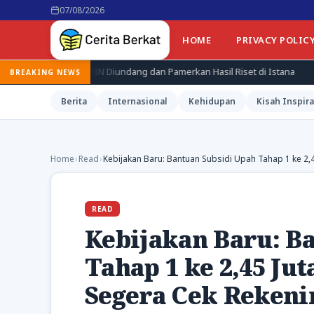
07/08/2026
HOME
PRIVACY POLIC
Diundang dan Pamerkan Hasil Riset di Istana
Jepang Kenang Tra
BREAKING NEWS
Berita
Internasional
Kehidupan
Kisah Inspira
Home
›
Read
›
Kebijakan Baru: Bantuan Subsidi Upah Tahap 1 ke 2,4
READ
Kebijakan Baru: B
Tahap 1 ke 2,45 Jut
Segera Cek Rekeni