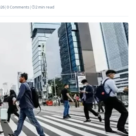
026
|
0 Comments
|
2 min read