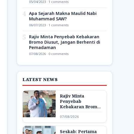
05/04/2023 · 1 comments
4
Apa Sejarah Makna Maulid Nabi
Muhammad SAW?
06/07/2023 · 1 comments
5
Rajiv Minta Penyebab Kebakaran
Bromo Diusut, Jangan Berhenti di
Pemadaman
07/08/2026 · 0 comments
LATEST NEWS
Rajiv Minta
Penyebab
Kebakaran Bromo
Diusut, Jangan
07/08/2026
Berhenti di
Pemadaman
Seskab: Pertama