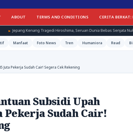
Y
ABOUT
TERMS AND CONDITIONS
CERITA BERKAT:
gedi Hiroshima, Seruan Dunia Bebas Senjata Nuklir Menggema
tif
Manfaat
Foto News
Tren
Humaniora
Read
Bi
5 Juta Pekerja Sudah Cair! Segera Cek Rekening
antuan Subsidi Upah
a Pekerja Sudah Cair!
ng