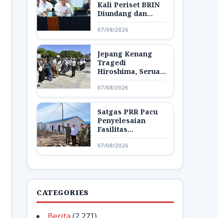
Kali Periset BRIN
Diundang dan
Pamerkan Hasil
07/08/2026
Riset di Istana
Jepang Kenang
Tragedi
Hiroshima, Seruan
Dunia Bebas
07/08/2026
Senjata Nuklir
Menggema
Satgas PRR Pacu
Penyelesaian
Fasilitas
Pendukung Huntap
07/08/2026
di Aceh Tamiang
CATEGORIES
Berita
(2,271)