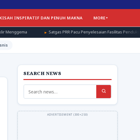
 KISAH INSPIRATIF DAN PENUH MAKNA
MORE
Satgas PRR Pacu Penyelesaian Fasilitas Pendukung Huntap di Aceh Tamia
snis
SEARCH NEWS
Search
for: