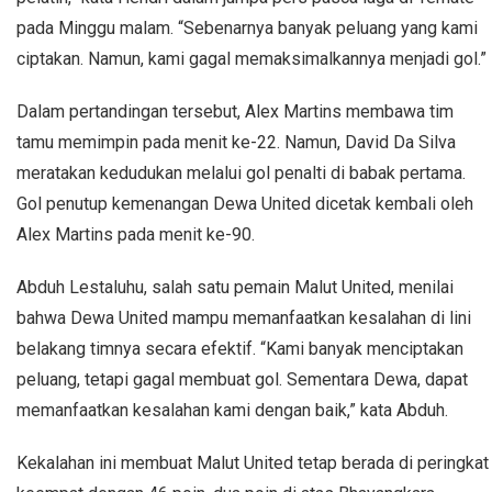
pada Minggu malam. “Sebenarnya banyak peluang yang kami
ciptakan. Namun, kami gagal memaksimalkannya menjadi gol.”
Dalam pertandingan tersebut, Alex Martins membawa tim
tamu memimpin pada menit ke-22. Namun, David Da Silva
meratakan kedudukan melalui gol penalti di babak pertama.
Gol penutup kemenangan Dewa United dicetak kembali oleh
Alex Martins pada menit ke-90.
Abduh Lestaluhu, salah satu pemain Malut United, menilai
bahwa Dewa United mampu memanfaatkan kesalahan di lini
belakang timnya secara efektif. “Kami banyak menciptakan
peluang, tetapi gagal membuat gol. Sementara Dewa, dapat
memanfaatkan kesalahan kami dengan baik,” kata Abduh.
Kekalahan ini membuat Malut United tetap berada di peringkat