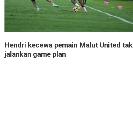
Hendri kecewa pemain Malut United tak
jalankan game plan