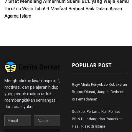
7 Sifat Mendiang Almarhum Suami BCL yang Wajib Kamu
Tiru!
on
Wajib Tahu! 9 Manfaat Berbuat Baik Dalam Ajaran
Agama Islam
POPULAR POST
Menghadirkan kisah inspiratif,
Rajiv Minta Penyebab Kebakaran
motivasi, dan pelajaran hidup
Bromo Diusut, Jangan Berhenti
yang penuh makna untuk
di Pemadaman
membangkitkan semangat
dan rasa syukur.
Seskab: Pertama Kali Periset
Email
Name
BRIN Diundang dan Pamerkan
Hasil Riset di Istana