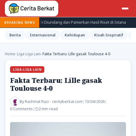
ali Periset BRIN Diundang dan Pamerkan Hasil Riset di Istana
J
BREAKING NEWS
Berita
Internasional
Kehidupan
Kisah Inspiratif
M
Home
›
Liga-Liga Lain
›
Fakta Terbaru: Lille gasak Toulouse 4-0
LIGA-LIGA LAIN
Fakta Terbaru: Lille gasak
Toulouse 4-0
By
Rachmat Razi - ceritaberkat.com
|
13/04/2026
|
0 Comments
|
2 min read