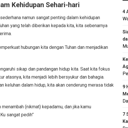
am Kehidupan Sehari-hari
4 
sederhana namun sangat penting dalam kehidupan
Wa
Tuhan yang telah diberikan kepada kita, kita sebenarnya
Si
erima.
da
M
emperkuat hubungan kita dengan Tuhan dan menjadikan
Ke
Ag
garuhi sikap dan pandangan hidup kita. Saat kita fokus
Pe
r atasnya, kita menjadi lebih bersyukur dan bahagia.
dan keluhan dalam hidup, kita akan cenderung merasa tidak
9 
Me
Da
an menambah (nikmat) kepadamu, dan jika kamu
7 
Ku sangat pedih”
Ka