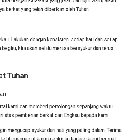
ita dengan kata-kata yang jelas dan jujur. Sampaikan
 berkat yang telah diberikan oleh Tuhan.
ali. Lakukan dengan konsisten, setiap hari dan setiap
 begitu, kita akan selalu merasa bersyukur dan terus
at Tuhan
han
ertai kami dan memberi pertolongan sepanjang waktu
uri atas pemberian berkat dari Engkau kepada kami.
ngin mengucap syukur dari hati yang paling dalam. Terima
ih telah mengingat kami meskipun kadang kami berbuat