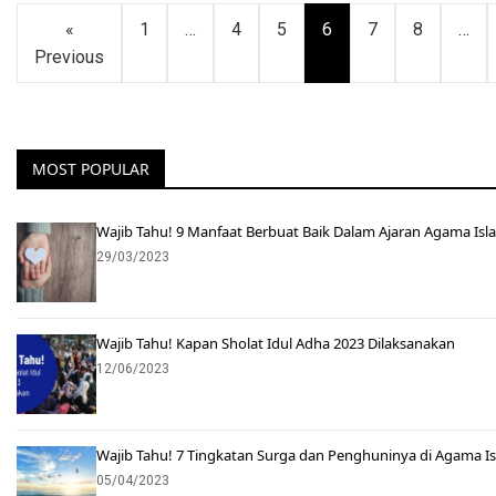
Paginasi
«
1
…
4
5
6
7
8
…
Previous
pos
MOST POPULAR
Wajib Tahu! 9 Manfaat Berbuat Baik Dalam Ajaran Agama Isl
29/03/2023
Wajib Tahu! Kapan Sholat Idul Adha 2023 Dilaksanakan
12/06/2023
Wajib Tahu! 7 Tingkatan Surga dan Penghuninya di Agama I
05/04/2023