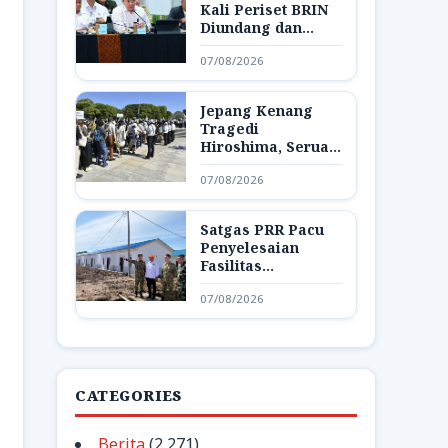
Kali Periset BRIN
Diundang dan
Pamerkan Hasil
07/08/2026
Riset di Istana
Jepang Kenang
Tragedi
Hiroshima, Seruan
Dunia Bebas
07/08/2026
Senjata Nuklir
Menggema
Satgas PRR Pacu
Penyelesaian
Fasilitas
Pendukung Huntap
07/08/2026
di Aceh Tamiang
CATEGORIES
Berita
(2,271)