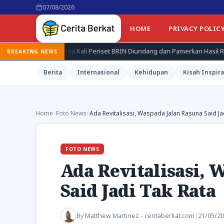
07/08/2026
HOME
PRIVACY POLIC
ama Kali Periset BRIN Diundang dan Pamerkan Hasil Riset di Istana
BREAKING NEWS
Berita
Internasional
Kehidupan
Kisah Inspira
Home
›
Foto News
›
Ada Revitalisasi, Waspada Jalan Rasuna Said Ja
FOTO NEWS
Ada Revitalisasi, 
Said Jadi Tak Rata
By
Matthew Martinez - ceritaberkat.com
|
21/05/2