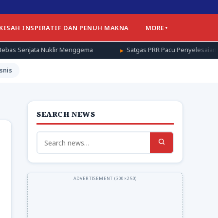
 KISAH INSPIRATIF DAN PENUH MAKNA
MORE
ir Menggema
Satgas PRR Pacu Penyelesaian Fasilitas Pendukung
snis
SEARCH NEWS
Search
for: