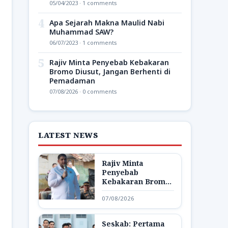
05/04/2023 · 1 comments
4
Apa Sejarah Makna Maulid Nabi
Muhammad SAW?
06/07/2023 · 1 comments
5
Rajiv Minta Penyebab Kebakaran
Bromo Diusut, Jangan Berhenti di
Pemadaman
07/08/2026 · 0 comments
LATEST NEWS
Rajiv Minta
Penyebab
Kebakaran Bromo
Diusut, Jangan
07/08/2026
Berhenti di
Pemadaman
Seskab: Pertama