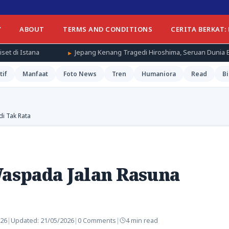
Y
ABOUT
TERMS AND CONDITIONS
CERITA BERKAT:
Jepang Kenang Tragedi Hiroshima, Seruan Dunia Bebas Senjata Nukl
tif
Manfaat
Foto News
Tren
Humaniora
Read
Bi
di Tak Rata
Waspada Jalan Rasuna
026
|
Updated:
21/05/2026
|
0 Comments
|
4 min read