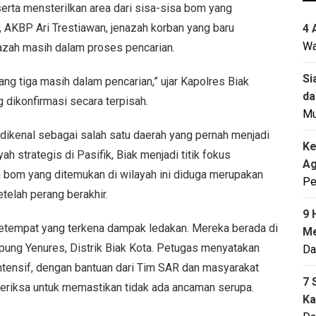
rta mensterilkan area dari sisa-sisa bom yang
 AKBP Ari Trestiawan, jenazah korban yang baru
4 
Wa
azah masih dalam proses pencarian.
Si
ang tiga masih dalam pencarian,” ujar Kapolres Biak
da
 dikonfirmasi secara terpisah.
M
 dikenal sebagai salah satu daerah yang pernah menjadi
Ke
h strategis di Pasifik, Biak menjadi titik fokus
Ag
 bom yang ditemukan di wilayah ini diduga merupakan
Pe
telah perang berakhir.
9 
etempat yang terkena dampak ledakan. Mereka berada di
Me
ung Yenures, Distrik Biak Kota. Petugas menyatakan
Da
tensif, dengan bantuan dari Tim SAR dan masyarakat
7 
iperiksa untuk memastikan tidak ada ancaman serupa.
Ka