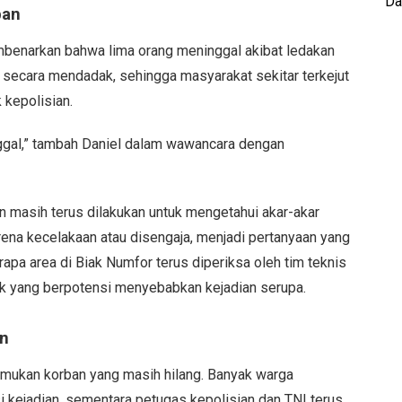
Da
ban
benarkan bahwa lima orang meninggal akibat ledakan
i secara mendadak, sehingga masyarakat sekitar terkejut
 kepolisian.
nggal,” tambah Daniel dalam wawancara dengan
 masih terus dilakukan untuk mengetahui akar-akar
ena kecelakaan atau disengaja, menjadi pertanyaan yang
rapa area di Biak Numfor terus diperiksa oleh tim teknis
ak yang berpotensi menyebabkan kejadian serupa.
an
mukan korban yang masih hilang. Banyak warga
i kejadian, sementara petugas kepolisian dan TNI terus