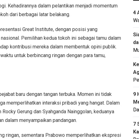
ologi. Kehadirannya dalam pelantikan menjadi momentum
4 
oh dari berbagai latar belakang.
Wa
presentasi Great Institute, dengan posisi yang
Si
nasional. Pemilihan kedua tokoh ini sebagai tamu dalam
da
dap kontribusi mereka dalam membentuk opini publik.
M
waktu untuk berbincang ringan dengan para tamu,
Ke
Ag
Pe
ejabat baru dengan tangan terbuka. Momen ini tidak
9 
Me
ga memperlihatkan interaksi pribadi yang hangat. Dalam
Da
 Rocky Gerung dan Syahganda Nainggolan, keduanya
ian dalam menyampaikan pandangan.
7 
Ka
 yang ringan, sementara Prabowo memperlihatkan ekspresi