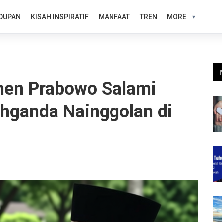
DUPAN
KISAH INSPIRATIF
MANFAAT
TREN
MORE
men Prabowo Salami
hganda Nainggolan di