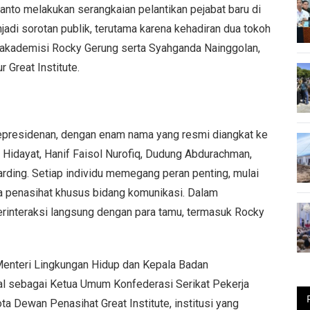
ianto melakukan serangkaian pelantikan pejabat baru di
jadi sorotan publik, terutama karena kehadiran dua tokoh
itu akademisi Rocky Gerung serta Syahganda Nainggolan,
 Great Institute.
Kepresidenan, dengan enam nama yang resmi diangkat ke
Hidayat, Hanif Faisol Nurofiq, Dudung Abdurachman,
ding. Setiap individu memegang peran penting, mulai
a penasihat khusus bidang komunikasi. Dalam
rinteraksi langsung dengan para tamu, termasuk Rocky
Menteri Lingkungan Hidup dan Kepala Badan
l sebagai Ketua Umum Konfederasi Serikat Pekerja
a Dewan Penasihat Great Institute, institusi yang