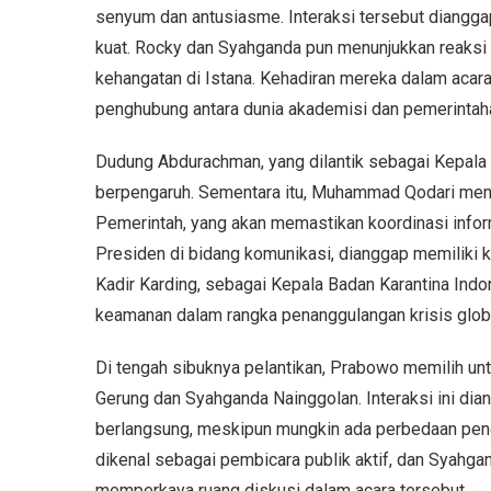
senyum dan antusiasme. Interaksi tersebut dianggap
kuat. Rocky dan Syahganda pun menunjukkan reaksi
kehangatan di Istana. Kehadiran mereka dalam acara
penghubung antara dunia akademisi dan pemerintah
Dudung Abdurachman, yang dilantik sebagai Kepala 
berpengaruh. Sementara itu, Muhammad Qodari me
Pemerintah, yang akan memastikan koordinasi info
Presiden di bidang komunikasi, dianggap memiliki
Kadir Karding, sebagai Kepala Badan Karantina In
keamanan dalam rangka penanggulangan krisis glob
Di tengah sibuknya pelantikan, Prabowo memilih u
Gerung dan Syahganda Nainggolan. Interaksi ini dian
berlangsung, meskipun mungkin ada perbedaan penda
dikenal sebagai pembicara publik aktif, dan Syahg
memperkaya ruang diskusi dalam acara tersebut.