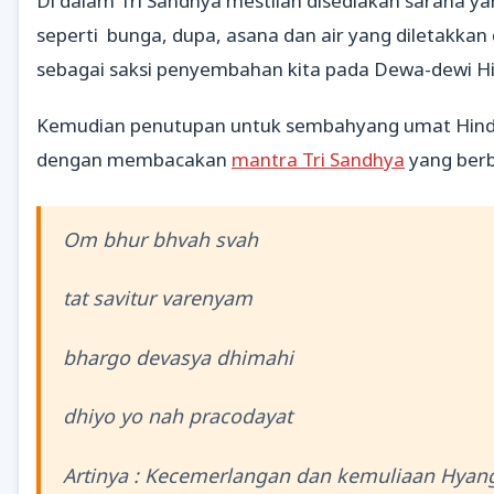
Di dalam Tri Sandhya mestilah disediakan sarana yan
seperti bunga, dupa, asana dan air yang diletakkan
sebagai saksi penyembahan kita pada Dewa-dewi H
Kemudian penutupan untuk sembahyang umat Hindu
dengan membacakan
mantra Tri Sandhya
yang berb
Om bhur bhvah svah
tat savitur varenyam
bhargo devasya dhimahi
dhiyo yo nah pracodayat
Artinya : Kecemerlangan dan kemuliaan Hyan