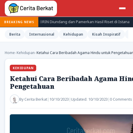
eriset BRIN Diundang dan Pamerkan Hasil Riset di Istana
Jepang
BREAKING NEWS
Berita
Internasional
Kehidupan
Kisah Inspiratif
M
Home
›
Kehidupan
›
Ketahui Cara Beribadah Agama Hindu untuk Pengetahua
KEHIDUPAN
Ketahui Cara Beribadah Agama Hin
Pengetahuan
By
Cerita Berkat
|
10/10/2023
|
Updated:
10/10/2023
|
0 Comments