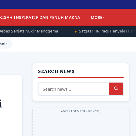
 KISAH INSPIRATIF DAN PENUH MAKNA
MORE
Menggema
Satgas PRR Pacu Penyelesaian Fasilitas Pendukung Hu
snis
SEARCH NEWS
Search
for:
i