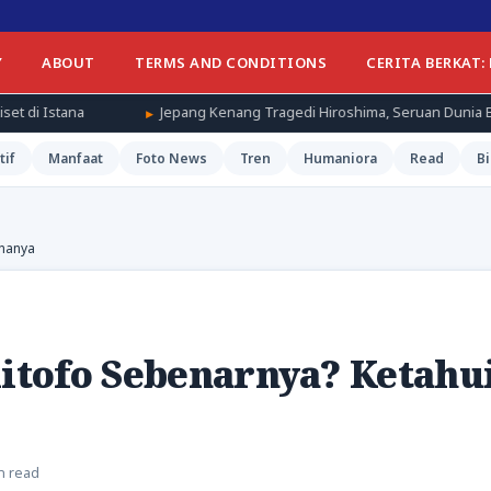
Y
ABOUT
TERMS AND CONDITIONS
CERITA BERKAT:
Jepang Kenang Tragedi Hiroshima, Seruan Dunia Bebas Senjata Nuklir 
tif
Manfaat
Foto News
Tren
Humaniora
Read
Bi
knanya
tofo Sebenarnya? Ketahu
n read