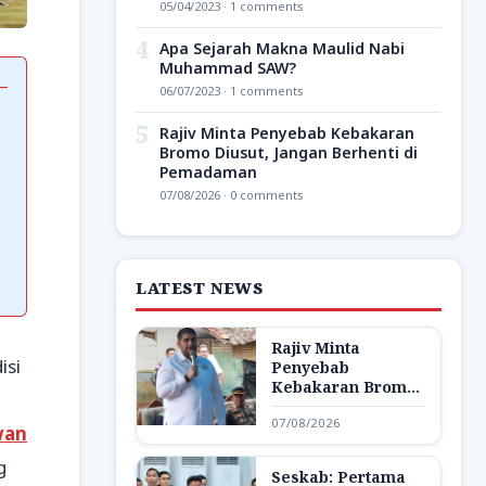
05/04/2023 · 1 comments
4
Apa Sejarah Makna Maulid Nabi
Muhammad SAW?
06/07/2023 · 1 comments
5
Rajiv Minta Penyebab Kebakaran
Bromo Diusut, Jangan Berhenti di
Pemadaman
07/08/2026 · 0 comments
LATEST NEWS
Rajiv Minta
isi
Penyebab
Kebakaran Bromo
Diusut, Jangan
07/08/2026
Berhenti di
wan
Pemadaman
g
Seskab: Pertama