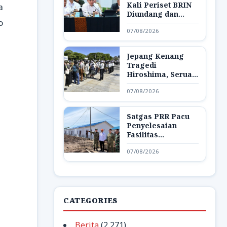
Kali Periset BRIN
a
Diundang dan
o
Pamerkan Hasil
07/08/2026
Riset di Istana
Jepang Kenang
Tragedi
Hiroshima, Seruan
Dunia Bebas
07/08/2026
Senjata Nuklir
Menggema
Satgas PRR Pacu
Penyelesaian
Fasilitas
Pendukung Huntap
07/08/2026
di Aceh Tamiang
CATEGORIES
Berita
(2,271)