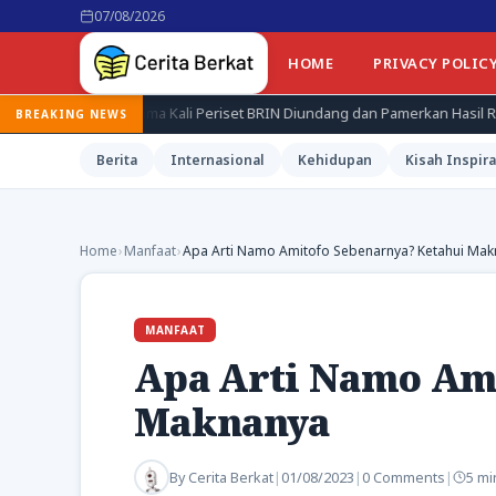
07/08/2026
HOME
PRIVACY POLIC
 Kali Periset BRIN Diundang dan Pamerkan Hasil Riset di Istana
BREAKING NEWS
Berita
Internasional
Kehidupan
Kisah Inspira
Home
›
Manfaat
›
Apa Arti Namo Amitofo Sebenarnya? Ketahui Ma
MANFAAT
Apa Arti Namo Ami
Maknanya
By
Cerita Berkat
|
01/08/2023
|
0 Comments
|
5 mi