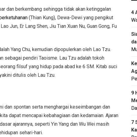
sar dan berkembang sehingga tidak akan ketinggalan
4 
berketuhanan
(Thian Kung), Dewa-Dewi yang pengikut
Wa
Lao Jun, Er Lang Shen, Jiu Tian Xuan Nu, Guan Gong, Fu
Si
da
dalah Yang Chu, kemudian dipopulerkan oleh Lao Tzu.
M
an sebagai pendiri Taoisme. Lau Tzu adalah tokoh
Ke
 seorang filsuf yang hidup pada abad ke 6 SM. Kitab suci
Ag
kini ditulis oleh Lau Tzu.
Pe
9 
Me
ami dan spontan serta menghargai keseimbangan dan
Da
kita dapat mencapai kebahagiaan dan kedamaian. Ajaran
7 
dasar ajarannya, seperti Yin Yang dan Wu Wei masih
Ka
ehidupan sehari-hari.