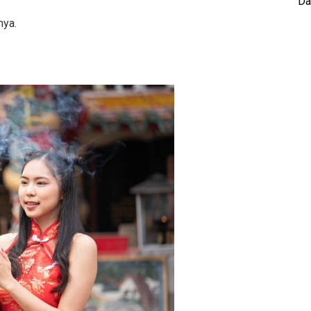
Da
nya.