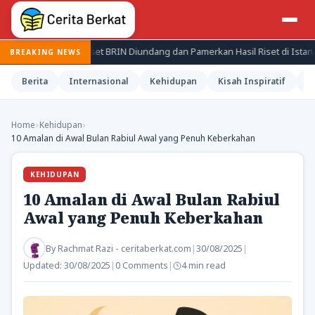
li Periset BRIN Diundang dan Pamerkan Hasil Riset di Istana
Je
BREAKING NEWS
Berita
Internasional
Kehidupan
Kisah Inspiratif
M
Home
›
Kehidupan
›
10 Amalan di Awal Bulan Rabiul Awal yang Penuh Keberkahan
KEHIDUPAN
10 Amalan di Awal Bulan Rabiul
Awal yang Penuh Keberkahan
By
Rachmat Razi - ceritaberkat.com
|
30/08/2025
|
Updated:
30/08/2025
|
0 Comments
|
4 min read